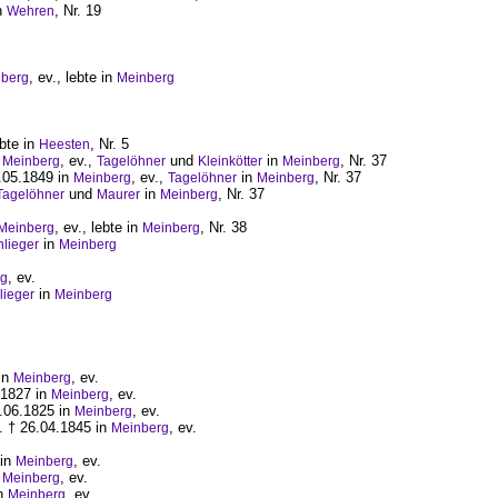
n
, Nr. 19
Wehren
, ev., lebte in
berg
Meinberg
ebte in
, Nr. 5
Heesten
n
, ev.,
und
in
, Nr. 37
Meinberg
Tagelöhner
Kleinkötter
Meinberg
1.05.1849 in
, ev.,
in
, Nr. 37
Meinberg
Tagelöhner
Meinberg
und
in
, Nr. 37
Tagelöhner
Maurer
Meinberg
, ev., lebte in
, Nr. 38
Meinberg
Meinberg
in
nlieger
Meinberg
, ev.
rg
in
lieger
Meinberg
 in
, ev.
Meinberg
.1827 in
, ev.
Meinberg
5.06.1825 in
, ev.
Meinberg
. † 26.04.1845 in
, ev.
Meinberg
 in
, ev.
Meinberg
n
, ev.
Meinberg
in
, ev.
Meinberg