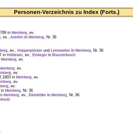
Personen-Verzeichnis zu Index (Forts.)
1789 in
, ev.
Meinberg
, ev.,
in
, Nr. 36
g
Anerbin
Meinberg
, ev.,
und
in
, Nr. 36
berg
Hoppenplöcker
Leineweber
Meinberg
7 in
, ev.,
in
Hiddesen
Einlieger
Braunenbruch
n
, ev.
Meinberg
, ev.
Meinberg
, ev.
inberg
02.1803 in
, ev.
Meinberg
, ev.
inberg
, ev.
nberg
in
, Nr. 36
Meinberg
 in
, ev.,
in
, Nr. 36
Meinberg
Kleinkötter
Meinberg
etmold
.
.