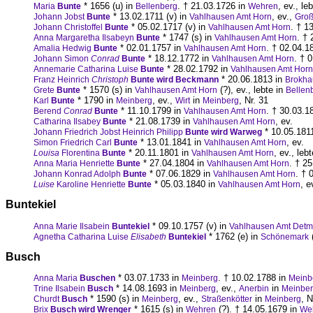
* 1656 (u) in
. † 21.03.1726 in
, ev., le
Maria
Bunte
Bellenberg
Wehren
* 13.02.1711 (v) in
, ev.,
Johann Jobst
Bunte
Vahlhausen Amt Horn
Groß
* 05.02.1717 (v) in
. † 1
Johann Christoffel
Bunte
Vahlhausen Amt Horn
* 1747 (s) in
. †
Anna Margaretha Ilsabeyn
Bunte
Vahlhausen Amt Horn
* 02.01.1757 in
. † 02.04.1
Amalia Hedwig
Bunte
Vahlhausen Amt Horn
* 18.12.1772 in
. † 
Johann Simon
Conrad
Bunte
Vahlhausen Amt Horn
* 28.02.1792 in
Annemarie Catharina Luise
Bunte
Vahlhausen Amt Horn
* 20.06.1813 in
Franz Heinrich
Christoph
Bunte wird Beckmann
Brokha
* 1570 (s) in
(?), ev., lebte in
Grete
Bunte
Vahlhausen Amt Horn
Bellen
* 1790 in
, ev.,
in
, Nr. 31
Karl
Bunte
Meinberg
Wirt
Meinberg
* 11.10.1799 in
. † 30.03.1
Berend
Conrad
Bunte
Vahlhausen Amt Horn
* 21.08.1739 in
, ev.
Catharina Ilsabey
Bunte
Vahlhausen Amt Horn
* 10.05.181
Johann Friedrich Jobst Heinrich Philipp
Bunte wird Warweg
* 13.01.1841 in
, ev.
Simon Friedrich Carl
Bunte
Vahlhausen Amt Horn
* 20.11.1801 in
, ev., leb
Louisa
Florentina
Bunte
Vahlhausen Amt Horn
* 27.04.1804 in
. † 2
Anna Maria Henriette
Bunte
Vahlhausen Amt Horn
* 07.06.1829 in
. † 
Johann Konrad Adolph
Bunte
Vahlhausen Amt Horn
* 05.03.1840 in
, e
Luise
Karoline Henriette
Bunte
Vahlhausen Amt Horn
Buntekiel
* 09.10.1757 (v) in
Anna Marie Ilsabein
Buntekiel
Vahlhausen Amt Detm
* 1762 (e) in
(
Agnetha Catharina Luise
Elisabeth
Buntekiel
Schönemark
Busch
* 03.07.1733 in
. † 10.02.1788 in
Anna Maria
Buschen
Meinberg
Meinb
* 14.08.1693 in
, ev.,
in
Trine Ilsabein
Busch
Meinberg
Anerbin
Meinbe
* 1590 (s) in
, ev.,
in
, N
Churdt
Busch
Meinberg
Straßenkötter
Meinberg
* 1615 (s) in
(?). † 14.05.1679 in
Brix
Busch wird Wrenger
Wehren
We