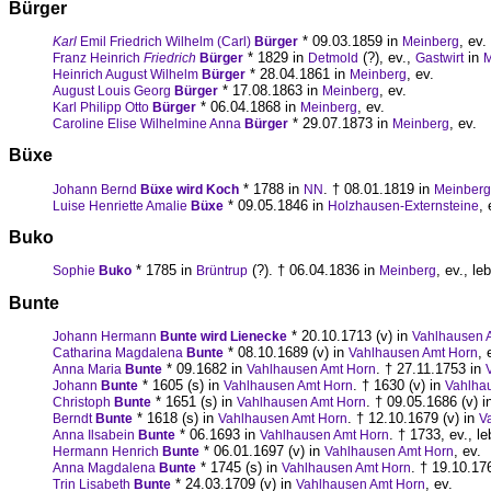
Bürger
* 09.03.1859 in
, ev.
Karl
Emil Friedrich Wilhelm (Carl)
Bürger
Meinberg
* 1829 in
(?), ev.,
in
Franz Heinrich
Friedrich
Bürger
Detmold
Gastwirt
M
* 28.04.1861 in
, ev.
Heinrich August Wilhelm
Bürger
Meinberg
* 17.08.1863 in
, ev.
August Louis Georg
Bürger
Meinberg
* 06.04.1868 in
, ev.
Karl Philipp Otto
Bürger
Meinberg
* 29.07.1873 in
, ev.
Caroline Elise Wilhelmine Anna
Bürger
Meinberg
Büxe
* 1788 in
. † 08.01.1819 in
Johann Bernd
Büxe wird Koch
NN
Meinberg
* 09.05.1846 in
, 
Luise Henriette Amalie
Büxe
Holzhausen-Externsteine
Buko
* 1785 in
(?). † 06.04.1836 in
, ev., le
Sophie
Buko
Brüntrup
Meinberg
Bunte
* 20.10.1713 (v) in
Johann Hermann
Bunte wird Lienecke
Vahlhausen 
* 08.10.1689 (v) in
, 
Catharina Magdalena
Bunte
Vahlhausen Amt Horn
* 09.1682 in
. † 27.11.1753 in
Anna Maria
Bunte
Vahlhausen Amt Horn
* 1605 (s) in
. † 1630 (v) in
Johann
Bunte
Vahlhausen Amt Horn
Vahlha
* 1651 (s) in
. † 09.05.1686 (v) 
Christoph
Bunte
Vahlhausen Amt Horn
* 1618 (s) in
. † 12.10.1679 (v) in
Berndt
Bunte
Vahlhausen Amt Horn
V
* 06.1693 in
. † 1733, ev., l
Anna Ilsabein
Bunte
Vahlhausen Amt Horn
* 06.01.1697 (v) in
, ev.
Hermann Henrich
Bunte
Vahlhausen Amt Horn
* 1745 (s) in
. † 19.10.17
Anna Magdalena
Bunte
Vahlhausen Amt Horn
* 24.03.1709 (v) in
, ev.
Trin Lisabeth
Bunte
Vahlhausen Amt Horn