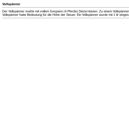
Vollspänner
Der Vollspänner mußte mit vollem Gespann (4 Pferde) Dienst leisten. Zu einem Vollspänn
Vollspänner hatte Bedeutung für die Höhe der Steuer. Ein Vollspänner wurde mit 1 tlr einges