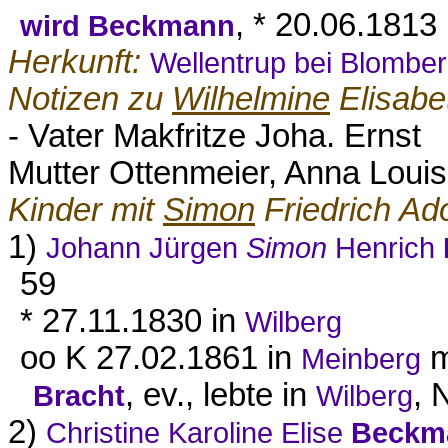
, * 20.06.1813
wird Beckmann
Herkunft:
Wellentrup bei Blombe
Notizen zu
Wilhelmine
Elisabe
- Vater Makfritze Joha. Ernst
Mutter Ottenmeier, Anna Louis
Kinder mit
Simon
Friedrich Ad
1)
Johann Jürgen
Simon
Henrich
59
* 27.11.1830 in
Wilberg
oo K 27.02.1861 in
m
Meinberg
, ev., lebte in
, 
Bracht
Wilberg
2)
Christine Karoline Elise
Beckm