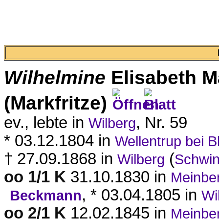
Wilhelmine
Elisabeth
M
(Markfritze)
ev., lebte in
, Nr. 59
Wilberg
* 03.12.1804 in
Wellentrup bei 
† 27.09.1868 in
(
Wilberg
Schwin
oo 1/1 K
31.10.1830 in
Meinbe
, * 03.04.1805 in
Beckmann
Wi
oo 2/1 K
12.02.1845 in
Meinbe