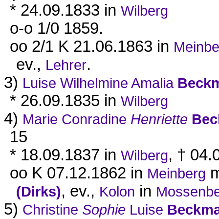
* 24.09.1833 in
Wilberg
o-o 1/0 1859.
oo 2/1 K 21.06.1863 in
Meinbe
ev.,
.
Lehrer
3)
Luise Wilhelmine Amalia
Beck
* 26.09.1835 in
Wilberg
4)
Marie Conradine
Henriette
Bec
15
* 18.09.1837 in
, † 04.
Wilberg
oo K 07.12.1862 in
m
Meinberg
, ev.,
in
(Dirks)
Kolon
Mossenbe
5)
Christine
Sophie
Luise
Beckm