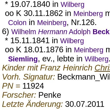
* 19.07.1840 in
Wilberg
oo K 30.11.1862 in
m
Meinberg
in
, Nr.126.
Colon
Meinberg
6)
Wilhelm
Hermann
Adolph
Bec
* 15.11.1841 in
Wilberg
oo K 18.01.1876 in
m
Meinberg
, ev., lebte in
Siemling
Wilberg
Kinder mit Franz Heinrich
Chri
Vorh. Signatur:
Beckmann_Wil
PN =
11924
Forscher:
Penke
Letzte Änderung:
30.07.2011