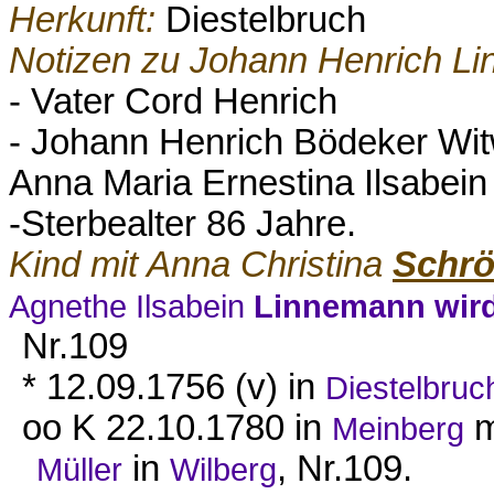
Herkunft:
Diestelbruch
Notizen zu Johann Henrich L
- Vater Cord Henrich
- Johann Henrich Bödeker Wit
Anna Maria Ernestina Ilsabe
-Sterbealter 86 Jahre.
Kind mit Anna Christina
Schrö
Agnethe Ilsabein
Linnemann wir
Nr.109
* 12.09.1756 (v) in
Diestelbruc
oo K 22.10.1780 in
m
Meinberg
in
, Nr.109.
Müller
Wilberg