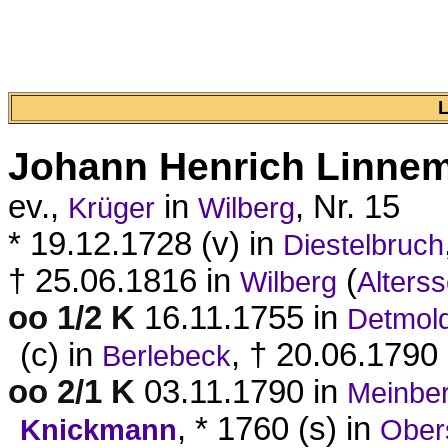
Johann Henrich
Linnem
ev.,
in
, Nr. 15
Krüger
Wilberg
* 19.12.1728 (v) in
Diestelbruch
† 25.06.1816 in
(
Wilberg
Alters
oo 1/2 K
16.11.1755 in
Detmol
(c) in
, † 20.06.1790
Berlebeck
oo 2/1 K
03.11.1790 in
Meinbe
, * 1760 (s) in
Knickmann
Ober