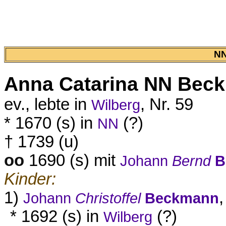
NN
Anna Catarina
NN Bec
ev., lebte in
, Nr. 59
Wilberg
* 1670 (s) in
(?)
NN
† 1739 (u)
oo
1690 (s) mit
Johann
Bernd
B
Kinder:
1)
Johann
Christoffel
Beckmann
* 1692 (s) in
(?)
Wilberg