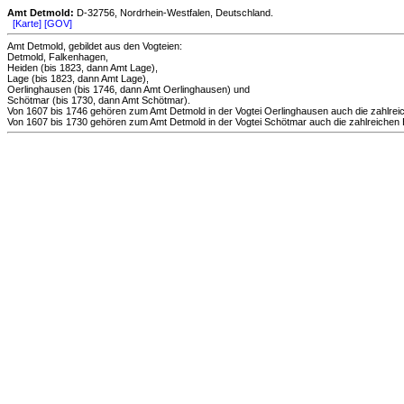
Amt Detmold:
D-32756, Nordrhein-Westfalen, Deutschland.
[Karte]
[GOV]
Amt Detmold, gebildet aus den Vogteien:
Detmold, Falkenhagen,
Heiden (bis 1823, dann Amt Lage),
Lage (bis 1823, dann Amt Lage),
Oerlinghausen (bis 1746, dann Amt Oerlinghausen) und
Schötmar (bis 1730, dann Amt Schötmar).
Von 1607 bis 1746 gehören zum Amt Detmold in der Vogtei Oerlinghausen auch die zahlreic
Von 1607 bis 1730 gehören zum Amt Detmold in der Vogtei Schötmar auch die zahlreichen E