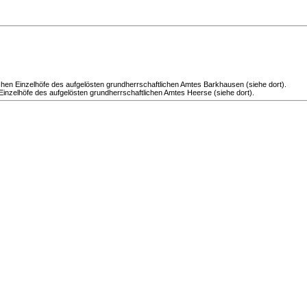
hen Einzelhöfe des aufgelösten grundherrschaftlichen Amtes Barkhausen (siehe dort).
inzelhöfe des aufgelösten grundherrschaftlichen Amtes Heerse (siehe dort).