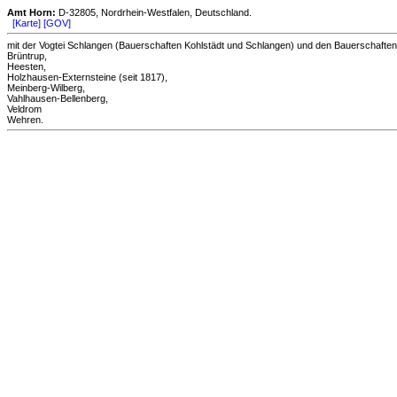
Amt Horn:
D-32805, Nordrhein-Westfalen, Deutschland.
[Karte]
[GOV]
mit der Vogtei Schlangen (Bauerschaften Kohlstädt und Schlangen) und den Bauerschaften
Brüntrup,
Heesten,
Holzhausen-Externsteine (seit 1817),
Meinberg-Wilberg,
Vahlhausen-Bellenberg,
Veldrom
Wehren.