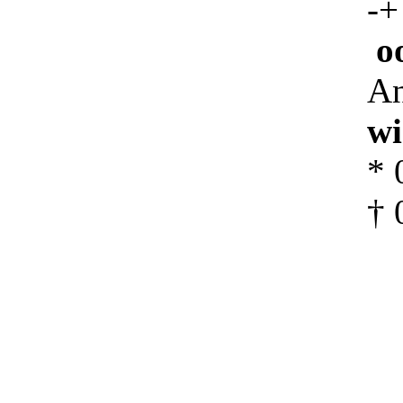
-
+
o
An
wi
* 
† 