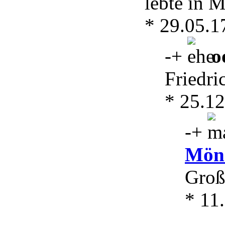
lebte in M
* 29.05.1
-
+
o
Friedri
* 25.12
-
+
Mön
Groß
* 11