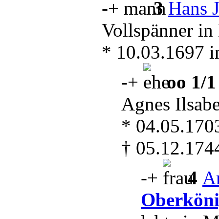
-
+
3
Hans 
Vollspänner in
* 10.03.1697 i
-
+
oo 1/1
Agnes Ilsab
* 04.05.1703
† 05.12.174
-
+
4
A
Oberkön