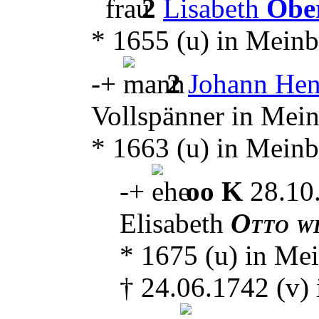
2
Lisabeth
Obe
* 1655 (u) in Meinb
-
+
2
Johann Hen
Vollspänner in Mein
* 1663 (u) in Meinb
-
+
oo K
28.10.
Elisabeth
Otto w
* 1675 (u) in Me
† 24.06.1742 (v)