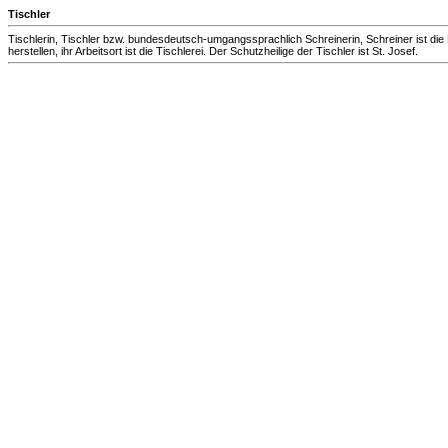
Tischler
Tischlerin, Tischler bzw. bundesdeutsch-umgangssprachlich Schreinerin, Schreiner ist d
herstellen, ihr Arbeitsort ist die Tischlerei. Der Schutzheilige der Tischler ist St. Josef.